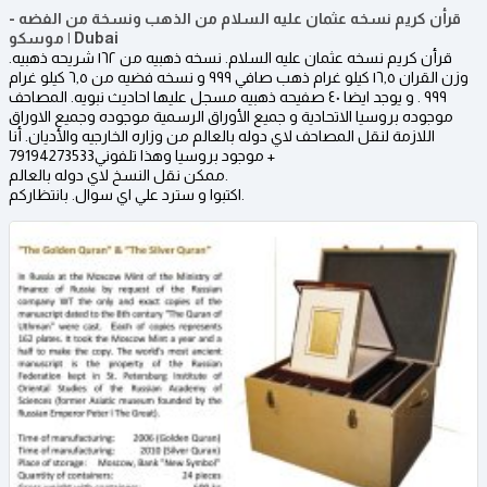
قرأن كريم نسخه عثمان عليه السلام من الذهب ونسخة من الفضه -
موسكو | Dubai
قرأن كريم نسخه عثمان عليه السلام. نسخه ذهبيه من ١٦٢ شريحه ذهبيه.
وزن القران ١٦,٥ كيلو غرام ذهب صافي ٩٩٩ و نسخه فضيه من ٦,٥ كيلو غرام
٩٩٩ . و يوجد ايضا ٤٠ صفيحه ذهبيه مسجل عليها احاديث نبويه. المصاحف
موجوده بروسيا الاتحادية و جميع الأوراق الرسمية موجوده وجميع الاوراق
اللازمة لنقل المصاحف لاي دوله بالعالم من وزاره الخارجيه والأديان. أنا
موجود بروسيا وهذا تلفوني79194273533 +
ممكن نقل النسخ لاي دوله بالعالم.
اكتبوا و سترد علي اي سوال. بانتظاركم.