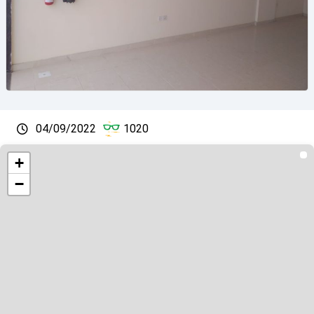
04/09/2022
1020
+
−