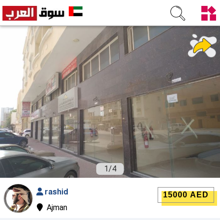
1
/
4
rashid
15000 AED
Ajman