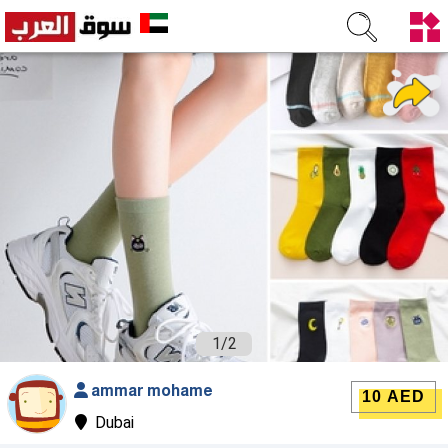
1
/
2
ammar mohame
10 AED
Dubai