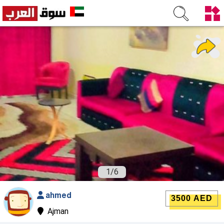
1
/
6
ahmed
3500 AED
Ajman