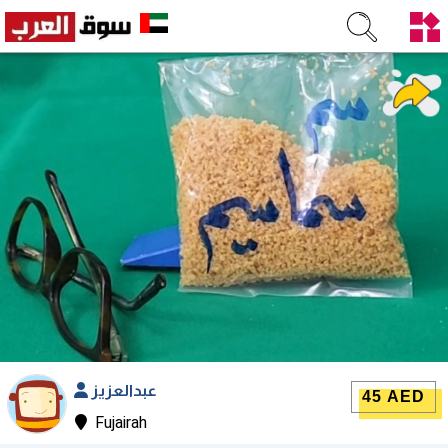
عبدالعزيز
45 AED
Fujairah