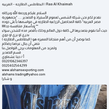
البطاطس الطازجه - الغربيه | Ras Al Khaimah
السلام عليكم ورحمة الله وبركاته
نقدم لكم نحن شركة الشمس لعموم الأستيراد و التصدير ..... "بجمهورية
مصر العربيه" كافة المحاصيل الزراعيه الطازجه في مواسمها بأعلي جوده
وبأسعار متنافسه جدااااا **
حيث أننا نقوم بتصديرها الي كافة دول العالم وذلك بأقصر مده للشحن سواء
بحري او بري او جوي
كما نوضح أن من أهم منتجاتنا المميزه هو ( البطاطس الطازجه )
نتمني أن ينال عرضنا رضاكم
ولمزيد من المعلومات يرجي التواصل بنا
قسم التصدير
أ / دينا عشماوي
00201062346397
0020402544299
www.alshamsexporting.com
alshams trading@yahoo.com
و شكرا