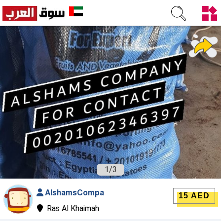
1
/
3
AlshamsCompa
15 AED
Ras Al Khaimah