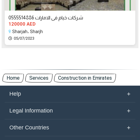
شركات خيام فى الامارات 0555514886
120000 AED
Sharjah، Sharjh
05/07/2023
Home
Services
Construction in Emirates
+
Help
About Us
+
Legal Information
Contact Us
Terms of Use
+
Other Countries
Keywords
Privacy Policy