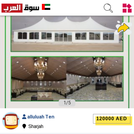
1
/
5
alluluah Ten
120000 AED
Sharjah