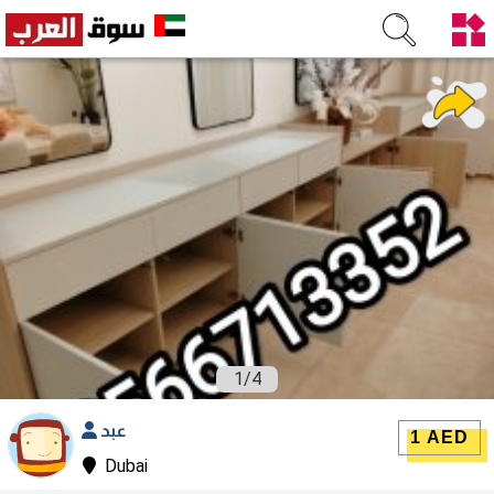
1
/
4
عبد
1 AED
Dubai