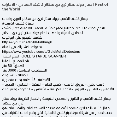
جهاز جولد ستار ثري دي سكانر كاشف المعادن - الامارات | Rest of
the World
جهاز كشف الذهب جولد ستار ثري دي سكانر اقوى واحدث
#اجهزة كشف الذهب
اليكم احدث ما انتجت مصانع اجهزة كشف الذهب الالمانية جهاز كشف
المعادن الثمينة والذهب الخام جولد ستار ثري دي سكانر
شاهد الفيديو على اليوتيوب
https://youtu.be/R5k8Ju88mg0
ندعوك للاشتراك فى القناة :
https://www.youtube.com/c/GoldMetalDetectors
اسم الجهاز : GOLD STAR 3D SCANNER
بلد المصنع : المانيا
العمق : 50 متر
المسافات الامامية : 3000 متر
الكفالة : 5 سنوات
الأنظمة : 8 أنظمة بحث متطورة
ذهب دفين – عروق الذهب – ذهب الخام – الفضة – النحاس – الحديد –
الألماس – البلاتين – البرونز –الأحجار الكريمة – الألماس – الكهوف والفراغات
.
جهاز كشف الذهب و الكنوز والمعادن النفيسة والاحجار الكريمة جولد ستار
ثري دي سكانر
جهاز كشف المعادن متعدد الأنظمة متعدد الاستخدامات والتطبيقات هو
احدث اصدار من شركة ميغا ديتيكشن الالمانية الذي يضم احدث التقنيات في