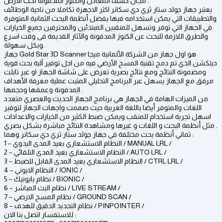
مجال كشف المعادن والكنوز المدفونة تحت الارض .
يعتبر جهاز جولد ستار ثري دي سكانر اكثر الاجهزة تكاملا من ناحية الوظائف
والتطبيقات التي يمكن استخدامه فيها بفضل أنظمة البحث الثمانية المتوفرة
في الجهاز التي توفر وتسهل للمنقبين المبتدئين والمحترفين جميع الخيارات
والطرق اللازمة للبحث عن الكنوز المدفونة والآثار القديمة فى وقت اسرع
وبكل سهولة.
جهاز Gold Star 3D Scanner هو اول جهاز من الشركة الألمانية ميجا
ديتكشن الذي تم دمج تقنية المسح الأرضي فيه من اجل توفير آلية بحث قوية
ومضمونة النتائج ومع نتائج بصرية تعرض على شاشة الجهاز او عبر تابلت
مرفق مع الجهاز يسهل عبر البرنامج التحليلي المثبت عملية معرفة الأهداف
المدفونة وعمقها وحجمها .
من الميزات الهامة في الجهاز هي برنامج الجهاز الحديث والعصري متعدد
اللغات والمتوفر أيضا باللغة العربية حيث صممت واجهات الجهاز لتوفير
اسهل تجربة استخدام للمنقب ويمكن ضبط الكثير من الخيارات والاعدادات
مثل أنظمة البحث و اللغات و غيرها ومشاهدة النتائج مباشرة بشكل بصري .
ثماني أنظمة بحث مختلفة في جهاز جولد ستار ثري دي سكانر وهما :
1 – النظام الاستشعاري بعيد المدى اليدوي / MANUAL LRL /
2 – النظام الاستشعاري بعيد المدى التلقائي / AUTO LRL /
3 – النظام الاستشعاري بعيد المدى القابل للضبط / CTRL LRL /
4 – النظام الايوني / IONIC /
5 – نظام بايونيك / BIONIC /
6 – نظام البث المباشر / LIVE STREAM /
7 – نظام المسح الارضي / GROUND SCAN /
8 – نظام التحديد الدقيق للهدف / PINPOINTER /
للاستفسار اتصل بنا الان :