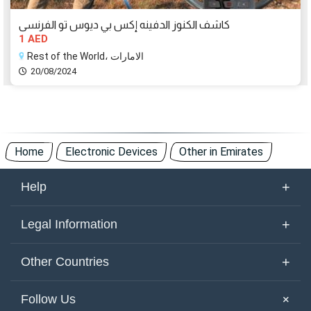
كاشف الكنوز الدفينه إكس بي ديوس تو الفرنسى
1 AED
Rest of the World، الامارات
20/08/2024
Home
Electronic Devices
Other in Emirates
+
Help
About Us
+
Legal Information
Contact Us
Terms of Use
+
Other Countries
Keywords
Privacy Policy
United Arab Emirates
Yemen
+
Follow Us
Site Map