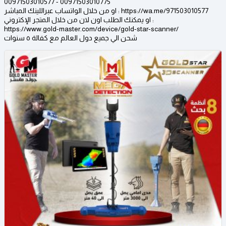
00971503010577 - 00971503010775
او من خلال الواتساب عبراللينك المباشر : https://wa.me/971503010577
او يمكنك الطلب اون لان من خلال المتجر الإكتروني :
https://www.gold-master.com/device/gold-star-scanner/
شحن الي جميع دول العالم مع كفالة ٥ سنوات