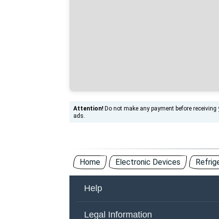
Attention!
Do not make any payment before receiving yo
ads.
Home
Electronic Devices
Refrig
Help
About Us
Co
Legal Information