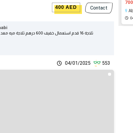
700
400 AED
Contact
0
رات | Abu Dhabi
04/01/2025
553