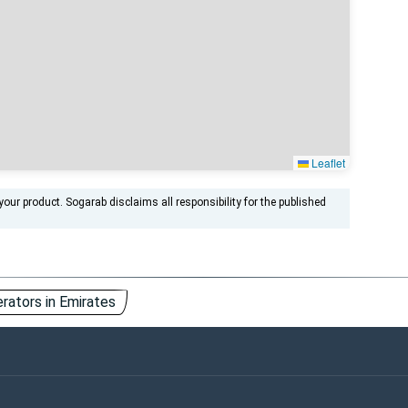
Leaflet
ur product. Sogarab disclaims all responsibility for the published
erators in Emirates
ntact Us
Keywords