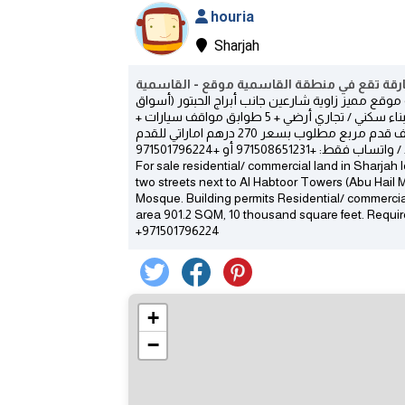
houria
Sharjah
وقع مميز زاوية شارعين جانب أبراج الحبتور (أسواق
ابو هيل) ومقابل محلات سبلاش وبالقرب مسجد الخيال تصاريح البناء سكني / تجاري أرضي + 5 طوابق مواقف سيارات +
15 طابق متكرر بمساحة الأرض 901.2 مربع المتر 10 ألف قدم مربع مطلوب بسعر 270 درهم اماراتي للقدم (ALG) عذرا/
ط: +971508651231 أو +971501796224
For sale residential/ commercial land in Sharjah l
two streets next to Al Habtoor Towers (Abu Hail
Mosque. Building permits Residential/ commercial,
area 901.2 SQM, 10 thousand square feet. Requir
+971501796224
+
−