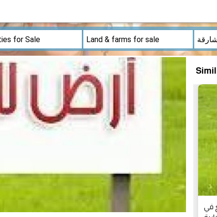
Simi
 في