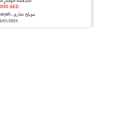
لرقيبة موقع مميز
منطقة مويلح تجا
000 AED
1867750 AED
Sharjah، الرقيبة
Sharjah، مويلح تجاري
8/01/2025
18/01/2025