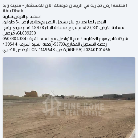
قطعة ارض تجارية في الريمان فرصتك الان للاستثمار - مدينة زايد |
Abu Dhabi
استخدام الارض:تجارية
الارض لها تصريح بناء يشمل التصريح:طابق ارضي-5 طوابق
-مساحة الارض:23,831 قدم مربع-مساحة البناء:48438 قدم مربع-رقم
مرجعي :CL639250
شركة فاين هوم العقاريه ذ.م.م:للتواصل مع السيد اشرف:0503304384
رخصة التسجيل العقاري:53733-رخصة السيد اشرف :439544
الترخيص التجاري:CN-1149643-ترخيص(RERA):202401101466