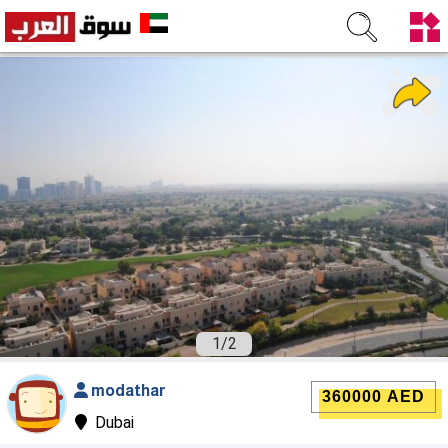
1
/
2
modathar
360000 AED
Dubai