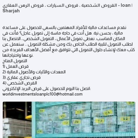
القروض الشخصية ، قروض السيارات ، قروض الرهن العقاري - loan |
Sharjah
نقدم مساعدات مالية للأفراد المهتمين بالسعي للحصول على مساعدة
مالية ، بحسن نية. هل أنت في حاجة ماسة إلى تمويل عاجل؟ فأنت في
المكان المناسب. نعطي تمويل الأعمال ، التمويل الشخصي ، الاتصال بنا
لطلب التمويل لتلبية الطلب الخاص بك ومن مشكلة التمويل .. سنعمل عن
كثب معك لإنشاء حلول التمويل التي تتوافق مع أفضل الأهداف الفريدة من
نوعها واحتياجاتها.
التمويل المتاح
1) قرض العمل
2) المعدات والآليات والأصول المالية
3) قرض تجاري عقاري
4) القرض الشخصي
اتصل بنا اليوم للحصول على قرض البريد الإلكتروني:
worldinvestmentsloanplc100@hotmail.com