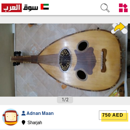
1
/
2
Adnan Maan
750 AED
Sharjah