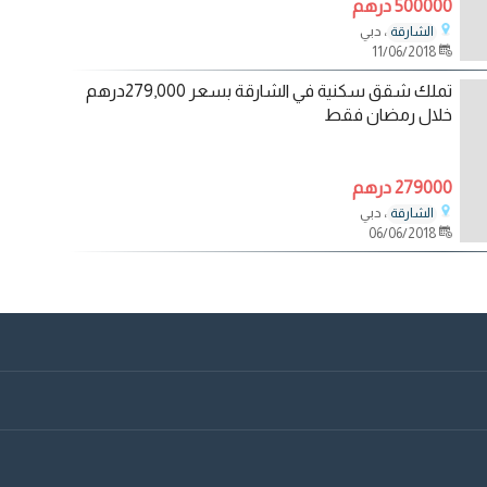
500000 درهم
، دبي
الشارقة
11/06/2018
تملك شقق سكنية في الشارقة بسعر 279,000درهم
خلال رمضان فقط
279000 درهم
، دبي
الشارقة
06/06/2018