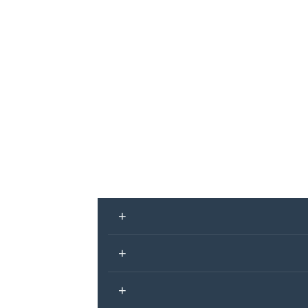
+
+
+