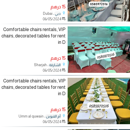
15 درهم
، Dubai
دبي
06/05/2024
Comfortable chairs rentals, VIP
chairs, decorated tables for rent
in D
15 درهم
، Sharjah
الشارقة
06/05/2024
Comfortable chairs rentals, VIP
chairs, decorated tables for rent
in D
15 درهم
، Umm al quwain
أم القيوين
06/05/2024