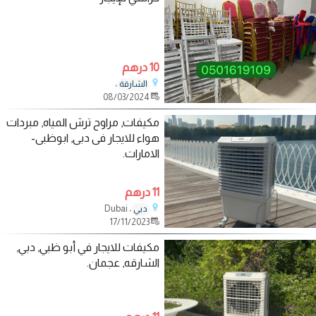
10 درهم
،
الشارقة
08/03/2024
مكيفات, مراوح ترش المياه, مبردات
هواء للايجار فى دبى, ابوظبى-
الامارات.
11 درهم
، Dubai
دبي
17/11/2023
مكيفات للايجار في أبو ظبي, دبي,
الشارقه, عجمان.