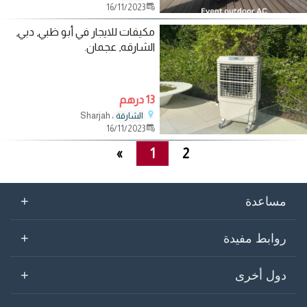
16/11/2023
مكيفات للايجار في أبو ظبي, دبي,
الشارقه, عجمان.
13 درهم
، Sharjah
الشارقة
16/11/2023
»
1
2
+
مساعدة
+
روابط مفيدة
+
دول أخرى