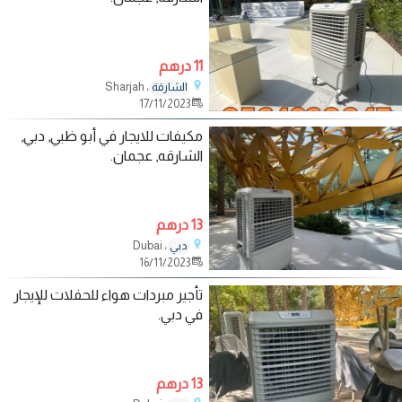
11 درهم
، Sharjah
الشارقة
17/11/2023
مكيفات للايجار في أبو ظبي, دبي,
الشارقه, عجمان.
13 درهم
، Dubai
دبي
16/11/2023
تأجير مبردات هواء للحفلات للإيجار
في دبي.
13 درهم