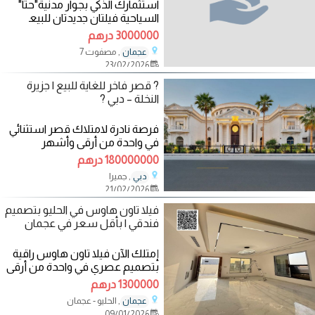
استثمارك الذكي بجوار مدنية"حتا"
السياحية فيلتان جديدتان للبيع ​
فرصة تملك نادرة لمواطني الدولة
3000000 درهم
, مصفوت 7
عجمان
23/02/2026
? قصر فاخر للغاية للبيع | جزيرة
النخلة – دبي ?
فرصة نادرة لامتلاك قصر استثنائي
في واحدة من أرقى وأشهر
الوجهات السكنية في العالم، حيث
180000000 درهم
تلتقي
, جميرا
دبي
21/02/2026
فيلا تاون هاوس في الحليو بتصميم
فندقي | بأقل سعر في عجمان
إمتلك الآن فيلا تاون هاوس راقية
بتصميم عصري في واحدة من أرقى
مناطق عجمان الحليو، مع
1300000 درهم
تشطيبات
, الحليو - عجمان
عجمان
09/01/2026