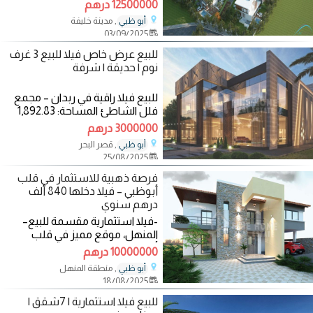
وتصميم عائلي مثالي المساحة
12500000 درهم
الإجمالية: 24,022
, مدينة خليفة
أبو ظبي
03/09/2025
للبيع عرض خاص فيلا للبيع 3 غرف
نوم | حديقة | شرفة
للبيع فيلا راقية في ربدان – مجمع
فلل الشاطئ المساحة: 1,892.83
قدم مربع موقع مميز وقريب من
3000000 درهم
كل الخدمات
, قصر البحر
أبو ظبي
25/08/2025
فرصة ذهبية للاستثمار في قلب
أبوظبي – فيلا دخلها 840 ألف
درهم سنوي
-فيلا استثمارية مقسمة للبيع–
المنهل، موقع مميز في قلب
أبوظبي– قريب من قصر المنهل
10000000 درهم
والخالدية -24 شقة
, منطقة المنهل
أبو ظبي
18/08/2025
للبيع فيلا استثمارية | 7شقق |