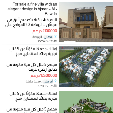
For sale a fine villa with an
elegant design in Ajman - Al -
Rawda
للبيع فيلا راقية بتصميم أنيق في
عجمان – الروضة 2 ? الموقع: على
شارع التلة – تصريح سكني أو تجاري
2100000 درهم
?
, الروضة
عجمان
30/09/2025
امتلك مجمعًا مكوّنًا من 5 فلل
تجارية بعائد استثماري مجزٍ
مجمع 5 فلل كل فيلا مكونة من:
طابق ارضي:•غرفة
نوم•مجلسين•صالة طعام•صالة
12500000 درهم
جلوس•مطبخ•حمامين طابق
, مدينة خليفة
أبو ظبي
27/09/2025
امتلك مجمعًا مكوّنًا من 5 فلل
تجارية بعائد استثماري مجزٍ
مجمع 5 فلل كل فيلا مكونة من: