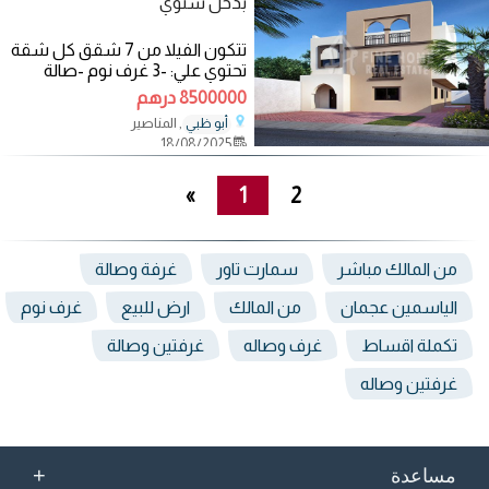
بدخل سنوي
تتكون الفيلا من 7 شقق كل شقة
تحتوي علي: -3 غرف نوم -صالة
-المساحة:6,400 قدم مربع - الرقم
8500000 درهم
المرجعي:CV983743
, المناصير
أبو ظبي
18/08/2025
»
1
2
من المالك مباشر
سمارت تاور
غرفة وصالة
الياسمين عجمان
من المالك
ارض للبيع
غرف نوم
تكملة اقساط
غرف وصاله
غرفتين وصالة
غرفتين وصاله
+
مساعدة