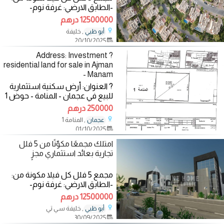
-الطابق الارضي: غرفة نوم-
مجلسين-صالة طعام-صالة
12500000 درهم
جلوس-مطبخ-حمامين -الطابق
, خليفة
أبو ظبي
20/10/2025
? Address: Investment
residential land for sale in Ajman
- Manam
? العنوان: أرض سكنية استثمارية
للبيع في عجمان - المنامة - حوض 1
فرصة استثمارية استثنائية بسعر
250000 درهم
مغري
, المنامة 1
عجمان
01/10/2025
امتلك مجمعًا مكوّنًا من 5 فلل
تجارية بعائد استثماري مجزٍ
مجمع 5 فلل كل فيلا مكونة من:
-الطابق الارضي: غرفة نوم-
مجلسين-صالة طعام-صالة
12500000 درهم
جلوس-مطبخ-حمامين -الطابق
, خليفة سي تي
أبو ظبي
30/09/2025