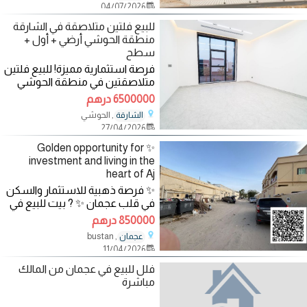
04/07/2026
للبيع فلتين متلاصقة في الشارقة
منطقة الحوشي أرضي + أول +
سطح
فرصة استثمارية مميزة! للبيع فلتين
متلاصقتين في منطقة الحوشي
بمدينة الشارقة، بمساحة إجمالية
6500000 درهم
تصل
, الحوشي
الشارقة
27/04/2026
✨ Golden opportunity for
investment and living in the
heart of Aj
✨ فرصة ذهبية للاستثمار والسكن
في قلب عجمان ✨ ? بيت للبيع في
عجمان – منطقة البستان (مركز
850000 درهم
المدينة) ?
, bustan
عجمان
11/04/2026
فلل للبيع في عجمان من المالك
مباشرة