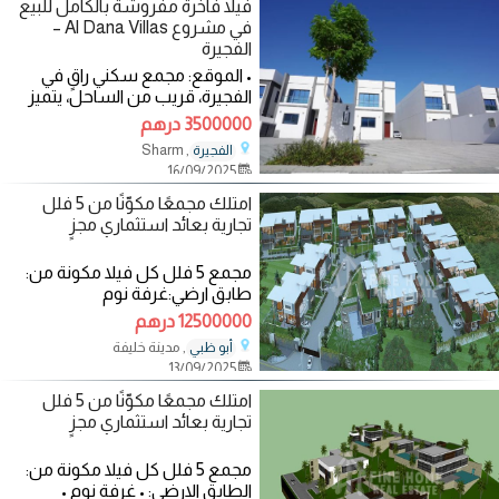
فيلا فاخرة مفروشة بالكامل للبيع
في مشروع Al Dana Villas –
الفجيرة
• الموقع: مجمع سكني راقٍ في
الفجيرة، قريب من الساحل، يتميز
بإطلالات خلابة على البحر والجبال
3500000 درهم
مع
, Sharm
الفجيرة
16/09/2025
امتلك مجمعًا مكوّنًا من 5 فلل
تجارية بعائد استثماري مجزٍ
مجمع 5 فلل كل فيلا مكونة من:
طابق ارضي:غرفة نوم
•مجلسين•صالة طعام •صالة
12500000 درهم
جلوس •مطبخ •حمامين طابق
, مدينة خليفة
أبو ظبي
13/09/2025
امتلك مجمعًا مكوّنًا من 5 فلل
تجارية بعائد استثماري مجزٍ
مجمع 5 فلل كل فيلا مكونة من:
الطابق الارضي: • غرفة نوم •