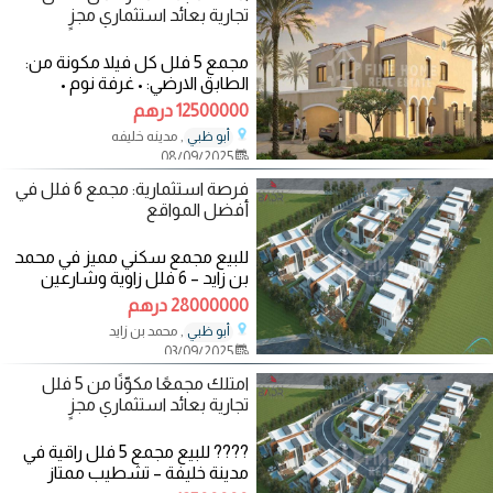
تجارية بعائد استثماري مجزٍ
مجمع 5 فلل كل فيلا مكونة من:
الطابق الارضي: • غرفة نوم •
مجلسين • صالة طعام • صالة
12500000 درهم
, مدينه خليفه
أبو ظبي
08/09/2025
فرصة استثمارية: مجمع 6 فلل في
أفضل المواقع
للبيع مجمع سكني مميز في محمد
بن زايد – 6 فلل زاوية وشارعين
المساحة الإجمالية:39,775 قدم²
28000000 درهم
المرجع: CD820032
, محمد بن زايد
أبو ظبي
03/09/2025
امتلك مجمعًا مكوّنًا من 5 فلل
تجارية بعائد استثماري مجزٍ
???? للبيع مجمع 5 فلل راقية في
مدينة خليفة – تشطيب ممتاز