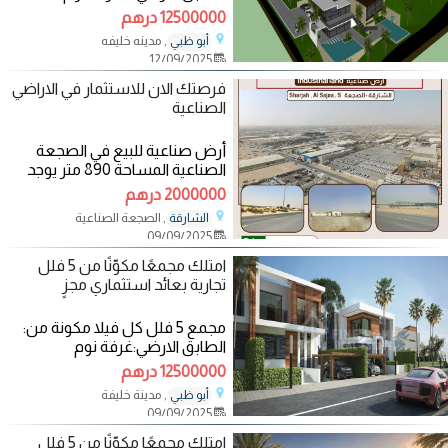
مجلسين • صالة طعام • صالة
12500000 درهم
, مدينه خليفه
أبو ظبي
12/09/2025
فرصتك الان للاستثمار في الاراضي
الصناعية
أرض صناعية للبيع في الصجعة
الصناعية المساحة 890 متر يوجد
بها غرفتين وحمام ومطبخ
2000000 درهم
وانترلوك كامل
, الصجعة الصناعية
الشارقة
09/09/2025
امتلك مجمعًا مكوّنًا من 5 فلل
تجارية بعائد استثماري مجزٍ
مجمع 5 فلل كل فيلا مكونة من:
الطابق الارضي:غرفة نوم
•مجلسين•صالة طعام •صالة
12500000 درهم
جلوس •مطبخ •حمامين
, مدينة خليفة
أبو ظبي
09/09/2025
امتلك مجمعًا مكوّنًا من 5 فلل