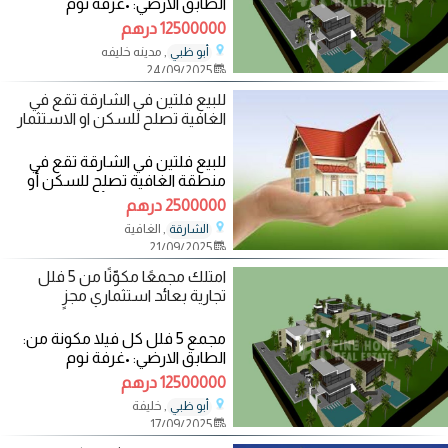
الطابق الارضي: •غرفة نوم
•مجلسين •صالة طعام •صالة
12500000 درهم
جلوس •مطبخ
, مدينه خليفه
أبو ظبي
24/09/2025
للبيع فلتين في الشارقة تقع في
الغافية تصلح للسكن او الاستثمار
للبيع فلتين في الشارقة تقع في
منطقة الغافية تصلح للسكن أو
الاستثمار مساحة الأرض 19,600
2500000 درهم
قدم مربع مساحة
, الغافية
الشارقة
21/09/2025
امتلك مجمعًا مكوّنًا من 5 فلل
تجارية بعائد استثماري مجزٍ
مجمع 5 فلل كل فيلا مكونة من:
الطابق الارضي: •غرفة نوم
•مجلسين •صالة طعام •صالة
12500000 درهم
جلوس •مطبخ
, خليفة
أبو ظبي
17/09/2025