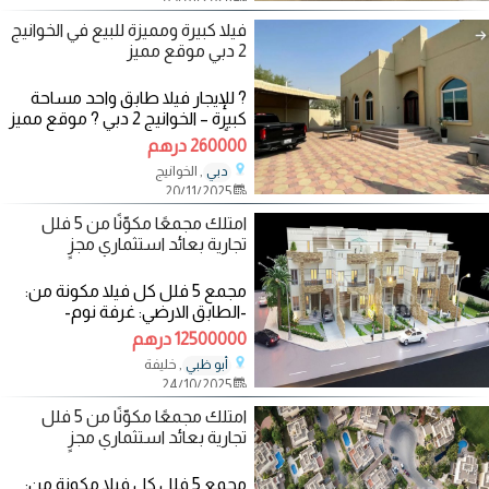
فيلا كبيرة ومميزة للبيع في الخوانيج
2 دبي موقع مميز
? للإيجار فيلا طابق واحد مساحة
كبيرة – الخوانيج 2 دبي ? موقع مميز
جداً على الدوار مباشرة ومقابل
260000 درهم
, الخوانيج
دبي
20/11/2025
امتلك مجمعًا مكوّنًا من 5 فلل
تجارية بعائد استثماري مجزٍ
مجمع 5 فلل كل فيلا مكونة من:
-الطابق الارضي: غرفة نوم-
مجلسين-صالة طعام-صالة
12500000 درهم
جلوس-مطبخ-حمامين -الطابق
, خليفة
أبو ظبي
24/10/2025
امتلك مجمعًا مكوّنًا من 5 فلل
تجارية بعائد استثماري مجزٍ
مجمع 5 فلل كل فيلا مكونة من: