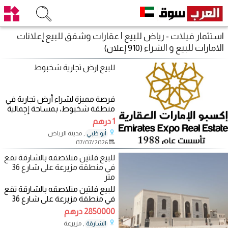
استثمار فيلات - رياض للبيع | عقارات وشقق للبيع إعلانات
الامارات للبيع و الشراء
(910 إعلان)
للبيع ارض تجارية شخبوط
فرصة مميزة لشراء أرض تجارية في
منطقة شخبوط، بمساحة إجمالية
تبلغ 150×150 قدم. تتضمن الأرض
1 درهم
تصريحًا
, مدينة الرياض
أبو ظبي
07/07/2026
للبيع فلتين متلاصقه بالشارقة تقع
في منطقة مزيرعة على شارع 36
متر
للبيع فلتين متلاصقه بالشارقة تقع
في منطقة مزيرعة على شارع 36
متر طابقين ملبسه بحجر تتكون
2850000 درهم
من كل فيلا
, مزيرعة
الشارقة