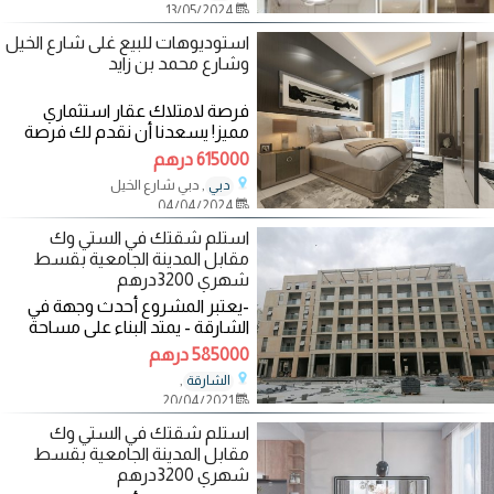
13/05/2024
استوديوهات للبيع غلى شارع الخيل
وشارع محمد بن زايد
فرصة لامتلاك عقار استثماري
مميز! يسعدنا أن نقدم لك فرصة
استثمارية استثنائية في عقار متميز
615000 درهم
يقع
, دبي شارع الخيل
دبي
04/04/2024
استلم شقتك في الستي وك
مقابل المدينة الجامعية بقسط
شهري 3200درهم
-يعتبر المشروع أحدث وجهة في
الشارقة - يمتد البناء على مساحة
3ملايين قدم مربع -يعد مشروعا
585000 درهم
متميزا
,
الشارقة
20/04/2021
استلم شقتك في الستي وك
مقابل المدينة الجامعية بقسط
شهري 3200درهم