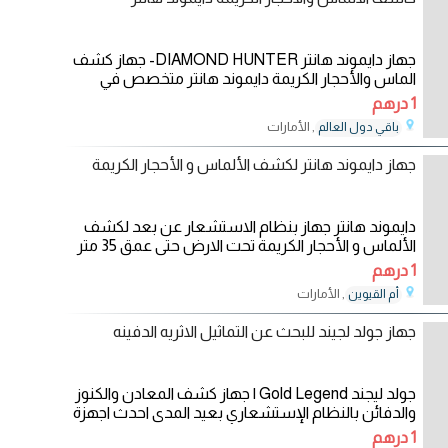
جهاز دايموند هانتر DIAMOND HUNTER- جهاز كشف
الماس والأحجار الكريمة دايموند هانتر متخصص في
التنقيب عن
1 درهم
, الأمارات
باقي دول العالم
19/12/2022
جهاز دايموند هانتر لكشف الألماس و الأحجار الكريمة
دايموند هانتر جهاز بنظام الاستشعار عن بعد لكشف
الألماس و الأحجار الكريمة تحت الارض حتى عمق 35 متر
1 درهم
, الأمارات
أم القيوين
12/12/2022
جهاز جولد لجيند للبحث عن التماثيل الاثريه الدفينه
جولد ليجند Gold Legend | جهاز كشف المعادن والكنوز
والدفائن بالنظام الإستشعاري بعيد المدى احدث اجهزة
1 درهم