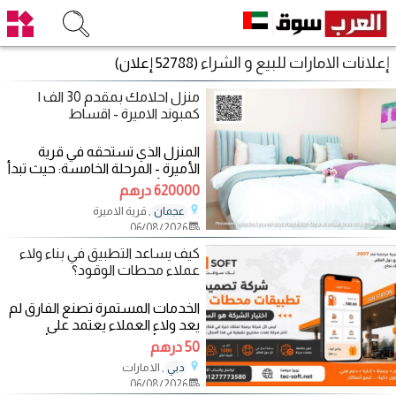
إعلانات الامارات للبيع و الشراء
(52788 إعلان)
منزل احلامك بمقدم 30 الف |
كمبوند الاميرة - اقساط
المنزل الذي تستحقه في قرية
الأميرة - المرحلة الخامسة: حيث تبدأ
الحياة الأفضل! في موقع استراتيجي
620000 درهم
, قرية الاميرة
عجمان
06/08/2026
كيف يساعد التطبيق في بناء ولاء
عملاء محطات الوقود؟
الخدمات المستمرة تصنع الفارق لم
يعد ولاء العملاء يعتمد على
الموقع أو السعر فقط، بل أصبح
50 درهم
مرتبطًا
, الامارات
دبي
06/08/2026