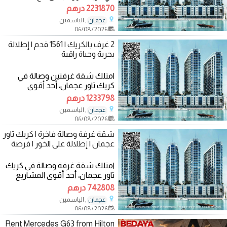
غرف وصالة بمساحات استثنائية
2231870 درهم
وتصميم عصري
, الياسمين
عجمان
06/08/2026
2 غرف بالكريك | 1561 قدم | إطلالة
بحرية وحياة راقية
امتلك شقة غرفتين وصالة في
كريك تاور عجمان، أحد أقوى
المشاريع السكنية الحديثة التي تجمع
1233798 درهم
بين الموقع
, الياسمين
عجمان
06/08/2026
شقة غرفة وصالة فاخرة | كريك تاور
عجمان | إطلالة على الخور | فرصة
امتلك شقة غرفة وصالة في كريك
تاور عجمان، أحد أقوى المشاريع
السكنية الجديدة التي تجمع بين
742808 درهم
الموقع
, الياسمين
عجمان
06/08/2026
Rent Mercedes G63 from Hilton