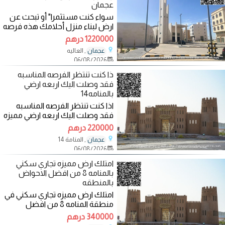
عجمان
سواء كنت مستثمرا" أو تبحث عن
ارض لبناء منزل أحلامك هذه فرصه
محدوده والقرار بيدك نحن لانبيع لك
1220000 درهم
بل
, العاليه
عجمان
06/08/2026
ذا كنت تنتظر الفرصه المناسبه
فقد وصلت اليك اربعه ارضي
بالمنامه14
اذا كنت تنتظر الفرصه المناسبه
فقد وصلت اليك اربعه ارضي مميزه
جدا" في منطقة المنامه 14 سكنيه
220000 درهم
الاربعه
, المنامة 14
عجمان
06/08/2026
امتلك ارض مميزه تجاري سكني
بالمنامه 8 من افضل الاحواض
بالمنطقه
امتلك ارض مميزه تجاري سكني في
منطقة المنامه 8 من افضل
الاحواض بالمنطقه والسعر للمتازه
340000 درهم
للغايه تملك