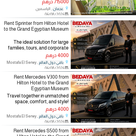
715000 درهم
بين
, الياسمين
عجمان
06/08/2026
Rent Sprinter from Hilton Hotel
to the Grand Egyptian Museum
The ideal solution for large
families, tours, and corporate
groups! Enjoy a spacious,
4000 درهم
comfortable, and reliable ride
, Mostafa El Serwy
باقي دول العالم
directly from the Hilton Hotel to
06/08/2026
the Grand Egyptian Museum
Rent Mercedes V300 from
Hilton Hotel to the Grand
Egyptian Museum
Travel together in unmatched
space, comfort, and style!
Perfect for families, VIP groups,
4000 درهم
or business teams, our luxury
, Mostafa El Serwy
باقي دول العالم
Mercedes V300 offers a
06/08/2026
smooth and spacious ride
directly
Rent Mercedes S500 from