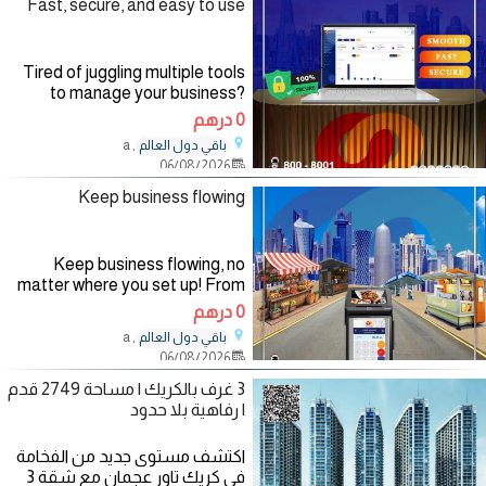
Fast, secure, and easy to use
Tired of juggling multiple tools
to manage your business?
Noqoody’s all-in-one merchant
0 درهم
portal gives you complete
, a
باقي دول العالم
control to monitor sales, track
06/08/2026
transactions, and grow
Keep business flowing
Keep business flowing, no
matter where you set up! From
the streets to the souq,
0 درهم
Noqoody POS adapts to your
, a
باقي دول العالم
space and keeps payments
06/08/2026
quick, easy, and contactless.
Connect Us:
3 غرف بالكريك | مساحة 2749 قدم
| رفاهية بلا حدود
اكتشف مستوى جديد من الفخامة
في كريك تاور عجمان مع شقة 3