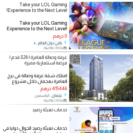
Take your LOL Gaming
Experience to the Next Level!
Take your LOL Gaming
Experience to the Next Level!
Available in all variety of
0 درهم
denominations from
, a
باقي دول العالم
iPLAYin.com Download the
06/08/2026
iPLAYin app now:
https://bit.ly/2pbnIjg Website:
غرفة وصالة العامرة | 826 قدم |
فرصة استثمارية مميزة
امتلك شقة غرفة وصالة في برج
العامرة بعجمان داخل مشروع
سكني حديث يوفر لك تجربة
415446 درهم
معيشية مميزة وفرصة
, الياسمين
عجمان
06/08/2026
خدمات تعبئة رصيد
خدمات تعبئة رصيد الجوال دوليا في