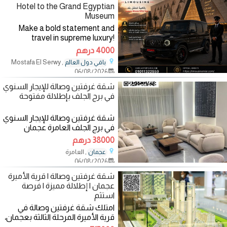
Hotel to the Grand Egyptian
Museum
Make a bold statement and
travel in supreme luxury!
Experience the ultimate off-
4000 درهم
road icon combined with elite
, Mostafa El Serwy
باقي دول العالم
comfort for your trip directly
06/08/2026
from the Hilton Hotel to the
Grand
شقة غرفتين وصالة للإيجار السنوي
في برج الجلف بإطلالة مفتوحة
شقة غرفتين وصالة للإيجار السنوي
في برج الجلف العامرة عجمان
بإطلالة مفتوحة ● تتكون من : -
38000 درهم
, العامرة
عجمان
06/08/2026
شقة غرفتين وصالة | قرية الأميرة
عجمان | إطلالة مميزة | فرصة
استثم
امتلك شقة غرفتين وصالة في
قرية الأميرة المرحلة الثالثة بعجمان،
داخل مجتمع سكني متكامل يجمع