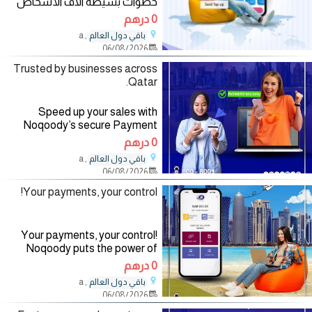
خطوات بسيطة آلاف الأشخاص
يستخدمون iPLAYin يوميا للتواصل
0 درهم
مع
, a
باقي دول العالم
06/08/2026
Trusted by businesses across
Qatar.
Speed up your sales with
Noqoody’s secure Payment
Link feature. Send links to your
0 درهم
customers via SMS, WhatsApp,
, a
باقي دول العالم
or email and get paid in
06/08/2026
seconds, no app or device
needed!
Your payments, your control!
Your payments, your control!
Noqoody puts the power of
invoicing and link payments right
0 درهم
in your hands. Track everything
, a
باقي دول العالم
in real-time, from amount
06/08/2026
collected to pending dues. The