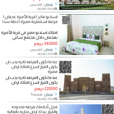
المميز
, الياسمين
عجمان
06/08/2026
استديو فاخر | قرية الأميرة عجمان |
فرصة استثمارية مميزة | خطة سدا
امتلك استديو مميز في قرية الأميرة
بعجمان داخل مجتمع سكني
متكامل يوفر لك تجربة معيشية
340000 درهم
راقية وفرصة
, الياسمين
عجمان
06/08/2026
عندما تكون الفرصه نادره يجب ان
يكون القرار اسرع امتلك ارض
مميزه
عندما تكون الفرصه نادره يجب ان
يكون القرار اسرع امتلك ارض
مميزه اول ارض من الشارع في
220000 درهم
منطقة المنامه
, المنامة 9
عجمان
06/08/2026
منزل أحلامك فرصه محدوده
والقرار بيدك ارض تجاريه بالعاليه