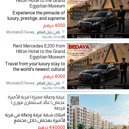
Hilton Hotel to the Grand
Egyptian Museum
Experience the pinnacle of
luxury, prestige, and supreme
comfort! Travel in first-class
4000 درهم
style directly from the Hilton
, Mostafa El Serwy
باقي دول العالم
Hotel to the Grand Egyptian
06/08/2026
Museum (GEM) with our flagship
Rent Mercedes E200 from
Hilton Hotel to the Grand
Egyptian Museum
Travel from your luxury stay to
the world's newest cultural
masterpiece in absolute
4000 درهم
comfort and elegance! Enjoy a
, Mostafa El Serwy
باقي دول العالم
smooth, private, and secure ride
06/08/2026
directly from the Hilton Hotel
غرفة وصالة مميزة | قرية الأميرة
عجمان | عائد استثماري فوري |
فرصة
امتلك شقة غرفة وصالة في قرية
الأميرة بعجمان داخل مجتمع
سكني متكامل يجمع بين الموقع
440000 درهم