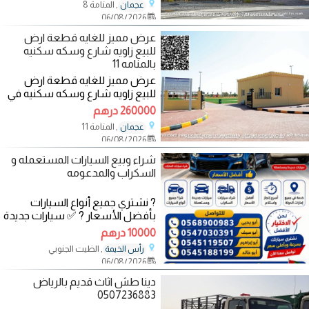
, المنامة 8
عجمان
06/08/2026
عرض مميز للغايه قطعة ارض
للبيع زاويه شارع وسكه سكنيه
بالمنامه 11
عرض مميز للغايه قطعة ارض
للبيع زاويه شارع وسكه سكنيه في
منطقة المنامه 11ثاني ارض من
260000 درهم
الشارع يعتبر من
, المنامة 11
عجمان
06/08/2026
شراء وبيع السيارات المستعمله و
السكراب والمدعومه
? نشتري جميع أنواع السيارات
بأفضل الأسعار ? ✅ سيارات جديدة
ومستعملة ✅ شراء سيارات
10000 درهم
السكراب
, الظيت الجنوبي
رأس الخيمة
06/08/2026
دينا طش اثاث قديم بالرياض
0507236883