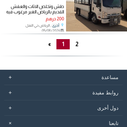
طش وتخلص الاثاث والعفش
القديم بالرياض الغير مرغوب فيه
وغير مستفيد منه ورمي الاغراض
200 درهم
الغير صالحه
, الرياض حي النفل
أخرى
05/08/2026
»
1
2
+
مساعدة
+
روابط مفيدة
+
دول أخرى
+
تابعنا