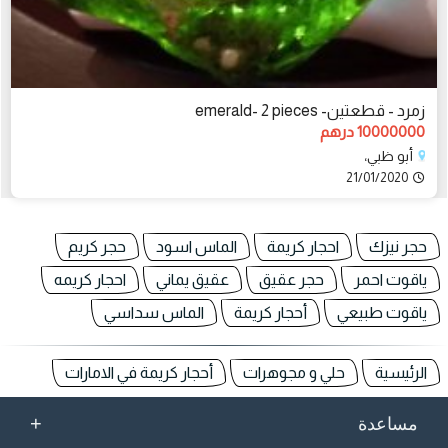
زمرد - قطعتين- emerald- 2 pieces
10000000 درهم
أبو ظبي،
21/01/2020
حجر نيزك
احجار كريمة
الماس اسود
حجر كريم
ياقوت احمر
حجر عقيق
عقيق يماني
احجار كريمه
ياقوت طبيعي
أحجار كريمة
الماس سداسي
الرئيسية
حلي و مجوهرات
أحجار كريمة في الامارات
+
مساعدة