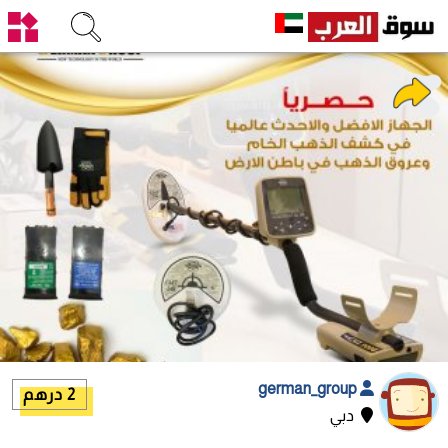
german_group
2 درهم
دبي