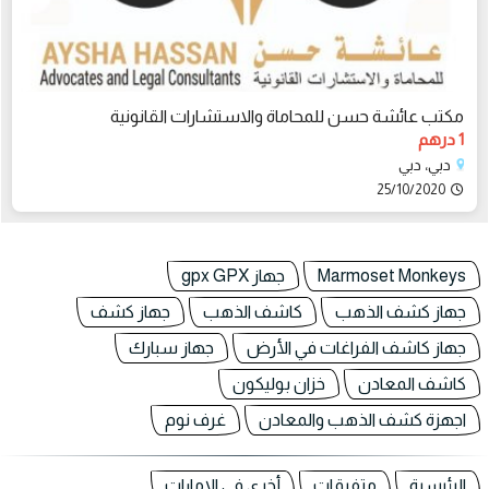
مكتب عائشة حسن للمحاماة والاستشارات القانونية
1 درهم
دبي، دبي
25/10/2020
Marmoset Monkeys
جهاز gpx GPX
جهاز كشف الذهب
كاشف الذهب
جهاز كشف
جهاز كاشف الفراغات في الأرض
جهاز سبارك
كاشف المعادن
خزان بوليكون
اجهزة كشف الذهب والمعادن
غرف نوم
الرئيسية
متفرقات
أخرى في الامارات