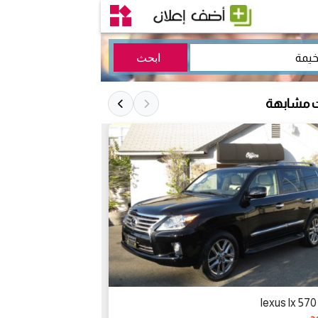
ت مشابهة
2020 لكزس ال اكس 570 فل اوبشن