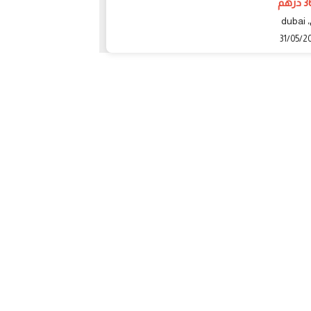
هم
135000 درهم
du
رأس الخيمة، Ras
29/04/2021
31/05/2