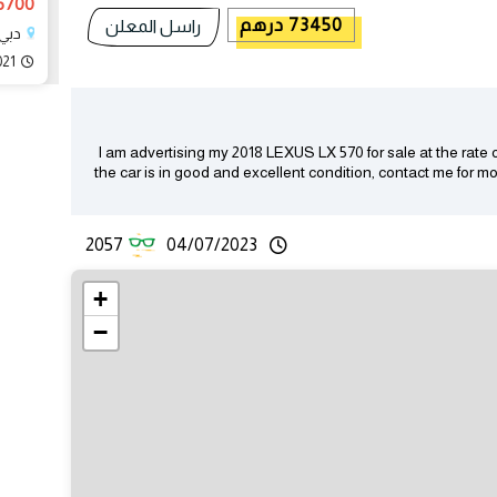
36700 در
73450 درهم
راسل المعلن
دبي، bai
021
I am advertising my 2018 LEXUS LX 570 for sale at the rate 
the car is in good and excellent condition, contact me for m
2057
04/07/2023
+
−