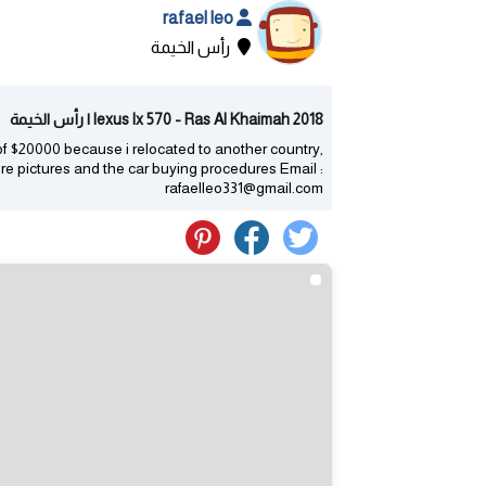
rafael leo
رأس الخيمة
2018 lexus lx 570 - Ras Al Khaimah | رأس الخيمة
of $20000 because i relocated to another country,
ore pictures and the car buying procedures Email :
rafaelleo331@gmail.com