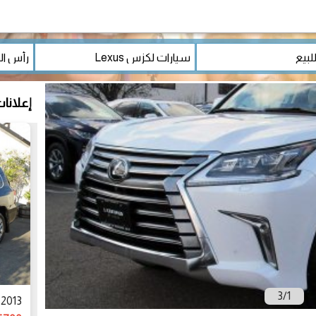
إعلانا
3
/
1
2013 lexus lx 570