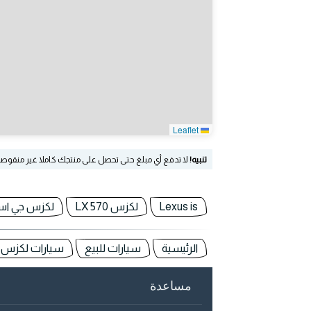
Leaflet
تنبيه!
لا تدفع أي مبلغ حتى تحصل على منتجك كاملا غير منقوص
Lexus is
لكزس LX 570
لكزس جي ا
الرئيسية
سيارات للبيع
سيارات لكزس Lexus في الامارات
مساعدة