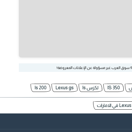
ا! سوق العرب غير مسؤولة عن الإعلانات المعروضة!
س
IS 350
لكزس ls
Lexus gs
Is 200