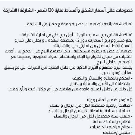
خصومات عللى أسعار الشقق وأقساط لغاية 120 شهر - الشارقة | الشارقة
تملك شقة رائعة بتصميمات عصرية وموقع مميز في الشارقة..
تملك شقة في برج سمارت تاور2 .. أول برج ذكي في امارة الشارقة..
يقع مشروع برج ( سمارت تاور 2 ) بمنطقة النهدة .. و يطل على شارع
النهدة الخط الفاصل بين امارتي دبي والشارقة
تصميمات عصرية بنظرة مستقبلية .. يركز تصميم البرج على الدمج بين أحدث
التقنيات في مجال تكنولوجيا البناء واستخدام المواد الطبيعية ودمجها مع
التصميم الداخلي للبرج.
يجسد البرج مفهوم الأبراج الذكية من خلال العديد من الميزات التي لم يسبق
لها أن توفرت من :
- التحكم بالاضاءة والستائر والتكييف
- بالاضافة الى الأمن والحماية والانذار
كل ذلك من خلال لمسة واحدة من هاتفك في أي مكان كنت وبأي وقت.
(( متوفر ضمن المشروع ))
- صالات رياضية منفصلة لكل من الرجال والنساء
- حمامات سباحة منفصلة لكل من الرجال والنساء
- ملعب سلة مخصص لكل من الرجال والنساء
- نظام حراسة 24 ساعة
- نظام مراقبة بالكاميرات
- مقهى ومطعم