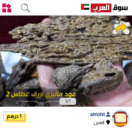
3
/
1
almohit
1 درهم
العين