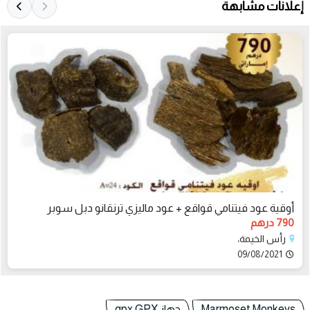
إعلانات مشابهة
أوقية عود فيتنامي قواقع + عود ماليزي ترنقانو دبل سوبر
790 درهم
رأس الخيمة،
09/08/2021
Marmoset Monkeys
جهاز gpx GPX