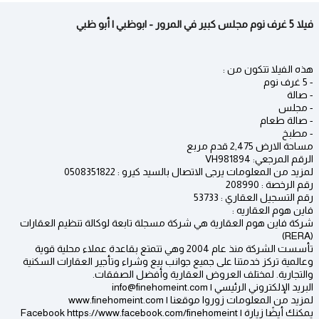
فيلا 5 غرف نوم مجلس كبير في المرور - ابوظبي | أبو ظبي
هذه الفيلا تتكون من :
- 5 غرف نوم
- صالة
- مجلس
- صالة طعام
- مطبخ
مساحة الارض 2,475 قدم مربع
الرقم المرجعي: VH981894
لمزيد من المعلومات يرجى الاتصال بالسيد كيرو : 0508351822
رقم الرخصة : 208990
رقم التسجيل العقاري : 53733
فاين هوم العقاريه :
شركة فاين هوم العقارية هي شركة مسجلة تابعة لوكالة تنظيم العقارات
(RERA)
تأسست الشركة منذ عام 2004 وهي تتمتع بقاعدة عملاء محلية قوية
وعالمية تركز خدمتنا على جميع جوانب بيع وشراء وتأجير العقارات السكنية
والتجارية. لمختلف العروض العقارية وأفضل الصفقات.
البريد الإلكتروني الرئيسي | info@finehomeint.com
لمزيد من المعلومات زوروا موقعنا | www.finehomeint.com
يمكنك أيضًا زيارة | Facebook https://www.facebook.com/finehomeint