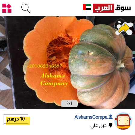
3
/
1
AlshamsCompa
10 درهم
جبل علي