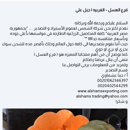
قرع العسل - الغربيه | جبل علي
السلام عليكم ورحمة الله وبركاته
نقدم لكم نحن شركة الشمس لعموم الأستيراد و التصدير ..... "بجمهورية
مصر العربيه" كافة المحاصيل الزراعيه الطازجه في مواسمها بأعلي جوده
وبأسعار متنافسه جدااااا **
حيث أننا نقوم بتصديرها الي كافة دول العالم وذلك بأقصر مده للشحن سواء
بحري او بري او جوي
كما نوضح أن من أهم منتجاتنا المميزه هو ( قرع العسل )
نتمني أن ينال عرضنا رضاكم
ولمزيد من المعلومات يرجي التواصل بنا
قسم التصدير
أ / دينا عشماوي
00201062346397
0020402544299
www.alshamsexporting.com
alshams trading@yahoo.com
و شكرا