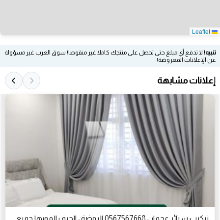
Leaflet
تنبيه!
لا تدفع أي مبلغ حتى تحصل على منتجك كاملا غير منقوصا! سوق العرب غير مسؤولة
عن الإعلانات المعروضة!
إعلانات مشابهة
تركيب ستائر عجمان 0567567668 الروضة ، الجرف المويها جميع