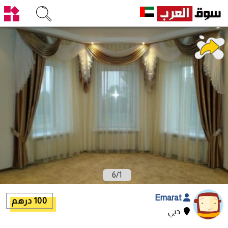
6
/
1
Emarat
100 درهم
دبي