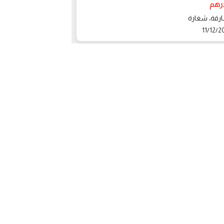
10 درهم
ارقة، شغارة
دبي، دبي
11/11/2023
11/12/2