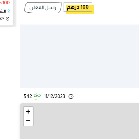
100 درهم
100 درهم
راسل المعلن
الش
023
542
11/12/2023
+
−