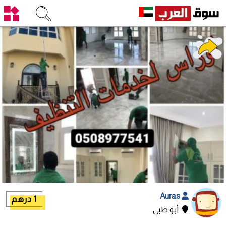
Auras
1 درهم
أبو ظبي