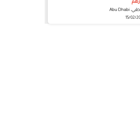
1 درهم
، Abu Dhabi
الشارقة، دمياط
30/12/2021
15/02/2