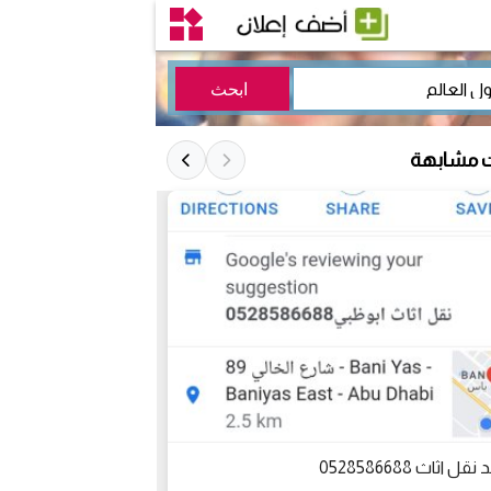
ت مشابهة
قل اثاث 0528586688
أشكال صالون مودر