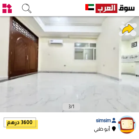
3
/
1
simsim
3600 درهم
أبو ظبي