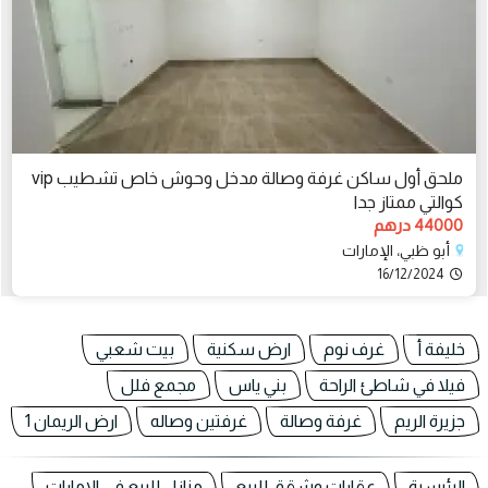
ملحق أول ساكن غرفة وصالة مدخل وحوش خاص تشطيب vip
كوالتي ممتاز جدا
44000 درهم
أبو ظبي، الإمارات
16/12/2024
خليفة أ
غرف نوم
ارض سكنية
بيت شعبي
فيلا في شاطئ الراحة
بني ياس
مجمع فلل
جزيرة الريم
غرفة وصالة
غرفتين وصاله
ارض الريمان 1
الرئيسية
عقارات وشقق للبيع
منازل للبيع في الامارات