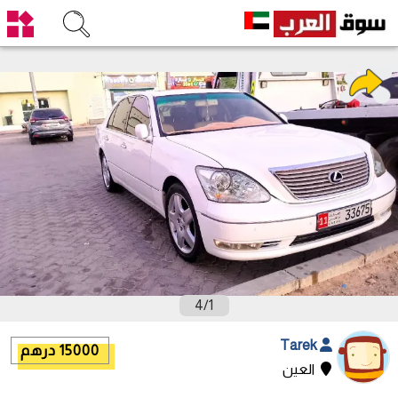
4
/
1
Tarek
15000 درهم
العين