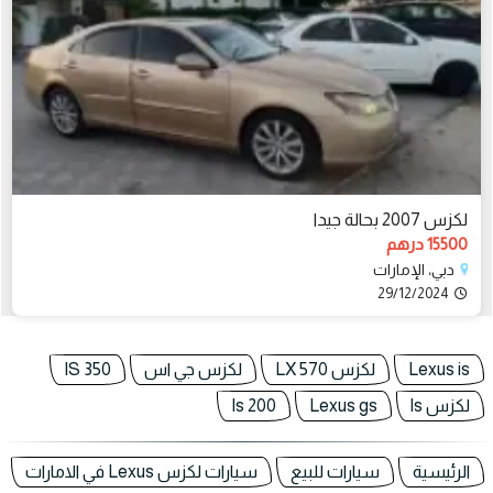
لكزس 2007 بحالة جيدا
15500 درهم
دبي، الإمارات
29/12/2024
Lexus is
لكزس LX 570
لكزس جي اس
IS 350
لكزس ls
Lexus gs
Is 200
الرئيسية
سيارات للبيع
سيارات لكزس Lexus في الامارات