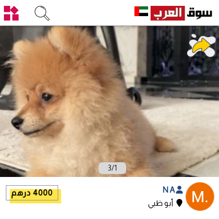
3
/
1
N A
4000 درهم
أبو ظبي