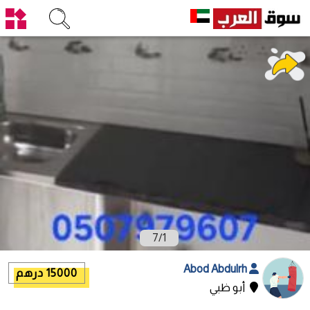
7
/
1
Abod Abdulrh
15000 درهم
أبو ظبي