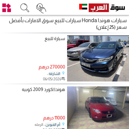
سيارات هوندا Honda سيارات للبيع سوق الامارات بأفضل
سعر
(25 إعلان)
سيارة للبيع
270000 درهم
،
الشارقة
06/05/2026
هوندا اكورد 2009 كوبيه
11000 درهم
، الرمله
أم القيوين