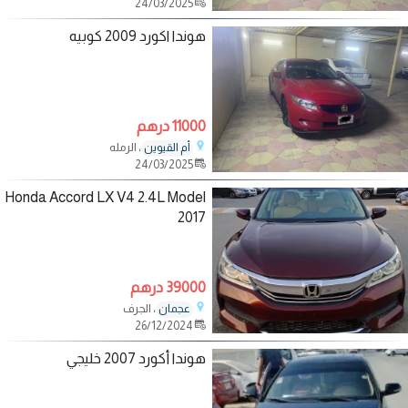
24/03/2025
هوندا اكورد 2009 كوبيه
11000 درهم
، الرمله
أم القيوين
24/03/2025
Honda Accord LX V4 2.4L Model
2017
39000 درهم
، الجرف
عجمان
26/12/2024
هوندا أكورد 2007 خليجي