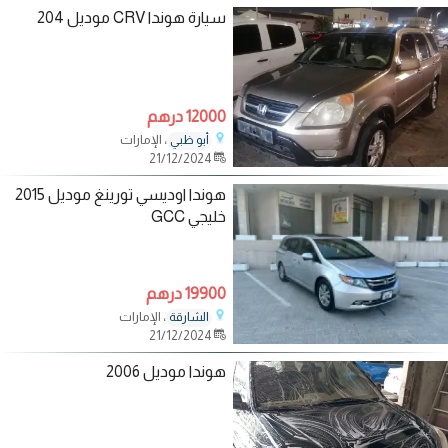
سيارة هوندا CRV موديل 204
12000 درهم
، الإمارات
أبو ظبي
21/12/2024
هوندا اوديسي تورينغ موديل 2015
خليجي GCC
19900 درهم
، الإمارات
الشارقة
21/12/2024
هوندا موديل 2006