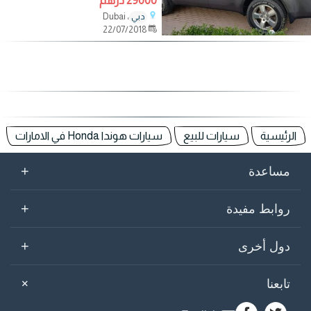
29000 درهم
، Dubai
دبي
22/07/2018
الرئيسية
سيارات للبيع
سيارات هوندا Honda في الامارات
+
مساعدة
+
روابط مفيدة
+
دول أخرى
+
تابعنا