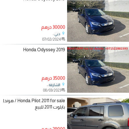
30000 درهم
،
دبي
07/02/2024
2019 Honda Odyssey
35000 درهم
،
الشارقة
08/03/2023
Honda Pilot 2011 for sale / هوندا
بايلوت 2011 للبيع