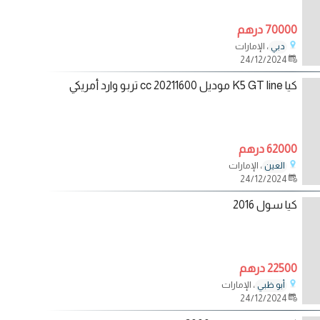
70000 درهم
، الإمارات
دبي
24/12/2024
كيا K5 GT line موديل 20211600 cc تربو وارد أمريكي
62000 درهم
، الإمارات
العين
24/12/2024
كيا سول 2016
22500 درهم
، الإمارات
أبو ظبي
24/12/2024