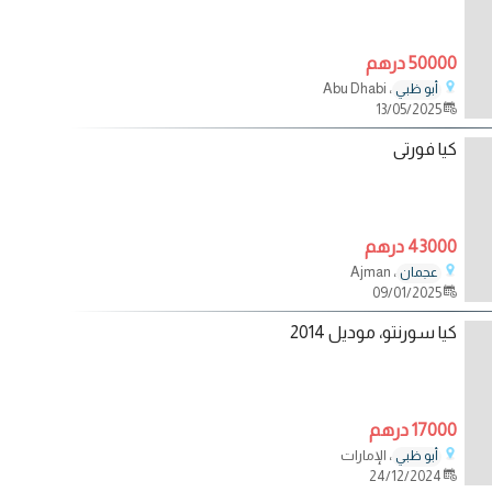
50000 درهم
، Abu Dhabi
أبو ظبي
13/05/2025
كيا فورتى
43000 درهم
، Ajman
عجمان
09/01/2025
كيا سورنتو، موديل 2014
17000 درهم
، الإمارات
أبو ظبي
24/12/2024