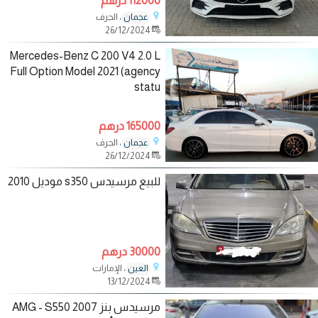
112000 درهم
، الجرف
عجمان
26/12/2024
Mercedes-Benz C 200 V4 2.0 L
Full Option Model 2021 (agency
statu
165000 درهم
، الجرف
عجمان
26/12/2024
للبيع مرسيدس s350 موديل 2010
30000 درهم
، الإمارات
العين
13/12/2024
مرسيدس بنز 2007 AMG - S550