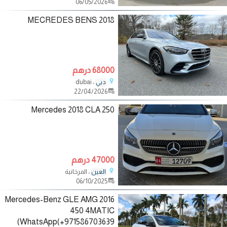
06/05/2026
2018 MECREDES BENS
68000 درهم
، dubai
دبي
22/04/2026
Mercedes 2018 CLA 250
47000 درهم
، المرخانية
العين
06/10/2025
2016 Mercedes-Benz GLE AMG
450 4MATIC
WhatsApp(+971586703639)