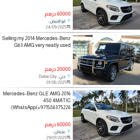
60000 درهم
،
ابو الابيض
24/09/2025
Selling my 2014 Mercedes-Benz
G63 AMG very neatly used
20000 درهم
، Dubai City
دبي
01/08/2025
2016 Mercedes-Benz GLE AMG
450 4MATIC
WhatsApp(+971586375226)
60000 درهم
،
عجمان
29/07/2025