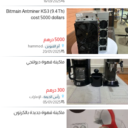
16/03/2025
Bitmain Antminer KS3 (9.4Th)
cost 5000 dollars
5000 درهم
، hammod
أم القيوين
20/01/2025
ماكينة قهوة ديولنجي
300 درهم
، الإمارات
رأس الخيمة
05/01/2025
ماكينة قهوة جديدة بالكرتون