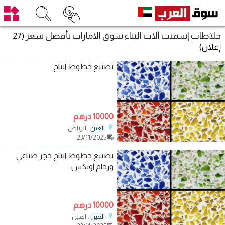
خلاطات إسمنت آلات البناء سوق الامارات بأفضل سعر
(27
إعلان)
تصنيع خطوط انتاج
10000 درهم
، الرياض
العين
23/11/2025
تصنيع خطوط انتاج حجر صناعي
ورخام اونكس
10000 درهم
، العين
العين