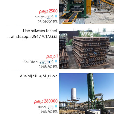
2500 درهم
، turkiye
أخرى
08/01/2025
Use railways for sell
....whatsapp..+254770172338
1 درهم
، Abu Dhabi
أم القيوين
23/03/2021
مصنع الخرسانة الجاهزة
280000 درهم
، dubai
دبي
13/01/2021