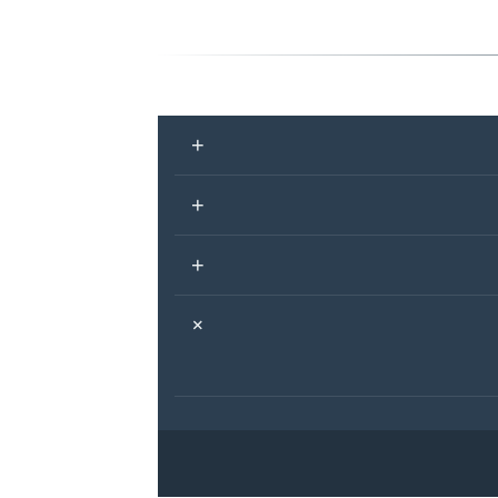
+
+
+
+