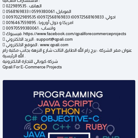
الاستشارات المجانية :
 الهاتف : 022989535
 الموبايل: 0599380061 | 0568169833
 دولي: 00972568169833| 00972568169833| 0097022989535|
 امريكا و دول أوروبا : 0016467559895
 واتساب : 00970599380061
 فيسبوك: https://www.facebook.com/qpaliforecommerceprojects
 البريد الالكتروني : support@qpali.com
 الموقع الالكتروني : www.qpali.com
عنوان مقر الشركة : برج رام الله الطابق الثالث شارع النزهة بجانب مكتبة رام
الله الرئيسية .
شركة كيوبالي للتجارة الالكترونية
Qpali For E-Commerce Projects