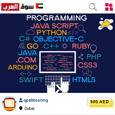
qpalihosting
500 AED
Dubai