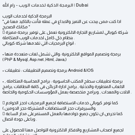
البرمجة الذكية لخدمات الويب - رام الله | Dubai
البرمجة الذكية لخدمات الويب
"اذا كنت ممن يبحث عن التميز والابداع في عمله فأنت بالتاكيد معنا في
مكانك الصحيح "
 شركة كيوبالي لمشاريع التجارة الالكترونية تعمل على توفير برمجة مميزة
بنظام ذكي كامل لخدمات الويب المتكاملة .
انواع البرمجيات التي تقدمها شركة كيوبالي :
• برمجة وتصميم المواقع الالكترونية :والتي تشمل لغات متعددة منها
( PhP & Mysql, Asp.net ,Html, Java,)
• برمجة وتصميم التطبيقات : تطبيقات Android &IOS
• برمجة تطبيقات سطح المكتب الحاسوبية : برامج المحاسبة المتكاملة ,
الالعاب المتطورة والحدثية , برامج ادارة الزبائن في كافة النطاقات ,برامج
الالات والمعدات , وبرامج متخصصة بعمل المؤوسسات الحكومية والخاصة .
 كما توفر كيوبالي خدمات الاستضافة لجميع البرمجيات (حجز الخوادم
والسيرفرات حجز الاستضافات المشتركة حجز الدومين ).
 كما تحرص ان تكون جميع خوادمها بالعمل المستمرعلى مدار الساعة
وباعلى جودة اتصال .
لجميع اصحاب المشاريع والافكار الالكترونية التواصل معنا للحصول على