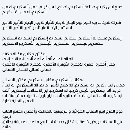
صنع ايس كريم، صناعة آيسكريم، تصنيع ايس كريم، عمل آيسكريم، تعمل
آيسكريم، لعمل الآيسكريم،
شركة شركات بيع للبيع لبيع لليجار للايجار للأجار للإيجار للإجار للتأجير للتاجير
للاستثمار للإستثمار تأجير تاجير للتأجير للتاجير
إسكريم عسكريم أسكريم آسكريم أيسكريم إيسكريم ايسكريم آيسكريم
عكسريم عيسكريم العسكريم الآيسكريم الآسكريم الاسكريم
مكائن مكاين مكينة مكينه
اله آله آلة الة أله ألة آلات ألات آلاة الات إلات
جهاز أجهزة أجهزه الاجهزة الأجهزة الآجهزة الاجهزه الآجهزه الأجهزه
تسالي تسالى التسالي التسالى
مكائن آيسكريم، مكاين ايسكريم، مكائن التسالي،
مكاين ايس كريم، آله آيسكريم، آله صنع الآيس كريم، اله الاسكريم، آله ايس
كريم، آله ايسكريم، الآيس كريم، آله اسكريم، ابزارآلات،آلات آيسكريم، آلات
ايسكريم، آلات تسالي الات آلات للبيع آلات بازار بازارات تاجرات منتج منتجات
للعمل للتجارة تجارة
كوخ المرح لبيع الالعاب الهوائية والترفيهية بالمملكة وأفضل مصنع العاب
ترفية
في المملكة عروض خاصة واشكال جديدة لدينا بيع مالعب صابونية زحاليق
مائية