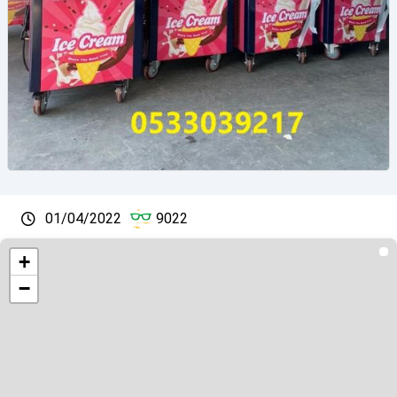
01/04/2022
9022
+
−