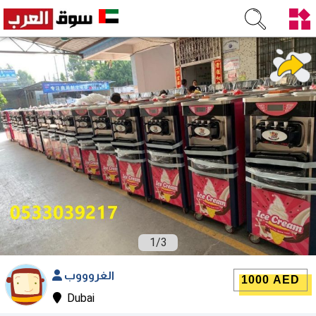
1
/
3
الغروووب
1000 AED
Dubai