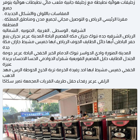
زحليقات هوائية نطيطة مع زحليقة جانبية ملعب مائي نطيطات هوائية يتوفر
جميع
. المقاسات بااللوان واالشكال الجديدة
مقرنا الرئيسي الرياض و التوصيل مجاني لجميع مدن ومناطق المملكة :
المنطقة
الشرقيه , الوسطى , الغربية , الجنوبيه , الشماليه
الرياض الشرقيه جده تبوك جيزان مكه القصيم الباحة المدينة عرعر نجران ينبع
حفر الباطن أبها حائل الطايف الجوف الرياض ابها خميس مشيط جازان مكة
جدة
المدينة المنورة وادي الدواسر تبوك الدمام الخبر الخفجي الباحة عرعر دومة
الجندل الطايف حايل القصيم القويعية شقراء الدوادمي الحسا الاحساء بريدة
عنيزة
الخفجي خميس مشيط ابها احد رفيدة الخرمة تربة الخرج الحوطة الرس مهد
الذهب
الزلفي عرعر رفحاء حقل طريف القريات المجمعة تمير سكاكا