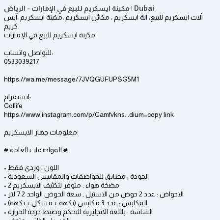
مكينة ايسكريم للبيع في الإمارات - الرياض | Dubai
آلات ايسكريم للبيع، الة ايسكريم ، مكائن ايسكريم ،مكينة ايسكريم ،آيس
كريم
مكينة ايسكريم للبيع في الإمارات
للتواصل واتساب:
0533039217
https://wa.me/message/7JVQGUFUPSG5M1
انستقرام:
‏Coflife
‏https://www.instagram.com/p/Camfvkns...dium=copy link
معلومات جهاز الايسكريم:
# المواصفات العامة #
• اللون : وردي فقط
• الجودة : مطابق للمواصفات والمقاييس السعودية
• 2 مضخة هواء : متوفر لتكثيف الايسكريم
• الاحواض : عدد 2 حوض من الاستيل , سعة الحوض الواحد 7.2 لتر
• المكابس : عدد 3 مكابس (نكهة + مشكل + نكهة)
• الشاشة : باللغة الانجليزية للتحكم وضبط درجة الحرارة