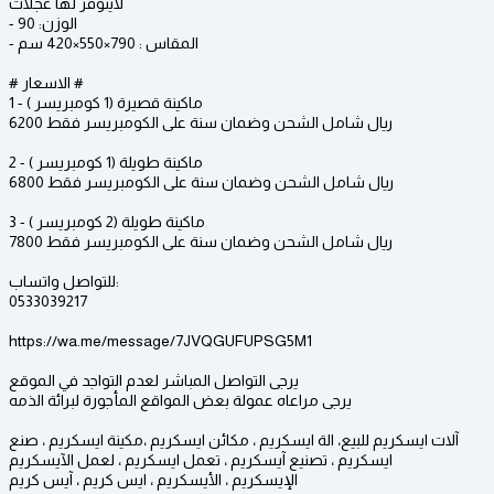
لايتوفر لها عجلات
- الوزن: 90
- المقاس : 790×550×420 سم
# الاسعار #
1 - ماكينة قصيرة (1 كومبريسر )
6200 ريال شامل الشحن وضمان سنة على الكومبريسر فقط
2 - ماكينة طويلة (1 كومبريسر )
6800 ريال شامل الشحن وضمان سنة على الكومبريسر فقط
3 - ماكينة طويلة (2 كومبريسر )
7800 ريال شامل الشحن وضمان سنة على الكومبريسر فقط
للتواصل واتساب:
0533039217
https://wa.me/message/7JVQGUFUPSG5M1
يرجى التواصل المباشر لعدم التواجد في الموقع
يرجى مراعاه عمولة بعض المواقع المأجورة لبرائة الذمه
آلات ايسكريم للبيع، الة ايسكريم ، مكائن ايسكريم ،مكينة ايسكريم ، صنع
ايسكريم ، تصنيع آيسكريم ، تعمل ايسكريم ، لعمل الآيسكريم
الإيسكريم ، الأيسكريم ، ايس كريم ، آيس كريم