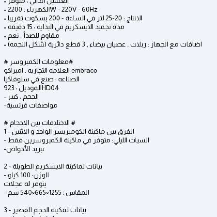
• الغسيل الذاتي : متوفر
• الكهرباء : 2200W - 220V - 60Hz
• الانتاج : 20-25 لتر في الساعة - 200 بسكوت تقريبا
• مدة تجميد الايسكريم في البداية : 15 دقيقة
• مقاوم للصدأ : نعم
• اضافات مع الجهاز : ربلات , عصيان بيضاء , 3 قطع دائرية (شكل النجمه)
# معلومات الكمبروسر#
العلامه التجاريه : امبراكو embraco
الصناعه : صنع في سلوفاكيا
الموديل : 923HD04
- الحجم : كبير
-مواصفات فرنسية
# الاختلافات بين الاحجام #
1 - الفرق بين ماكينة الكومبريسر الواحد و الاثنين
- السبات الليلي: متوفر في ماكينة الكمبروسرين فقط
-تبريد الأحواض
2 - بيانات لماكينة الايسكريم الطويلة
- الوزن: 100 كيلو
يتوفر له عجلات
- المقاس : 1255×665×540 سم
3 - بيانات لمكينة الحجم القصير