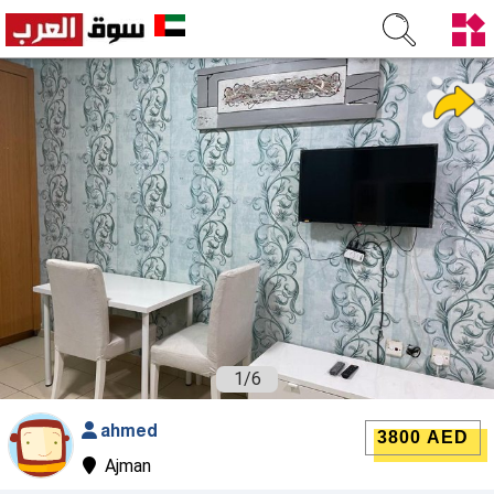
1
/
6
ahmed
3800 AED
Ajman