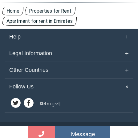
Home
Properties for Rent
Apartment for rent in Emirates
+
Help
About Us
+
Legal Information
Contact Us
Terms of Use
+
Other Countries
Keywords
Privacy Policy
United Arab Emirates
Yemen
+
Follow Us
Site Map
Cookies Policy
Emirates
Saudi Arabia
Other Countries
العربية
Kuwait
Syria
Advertisements
Egypt
Jordan
Lebanon
Bahrain
Sogarab ©
2026
Message