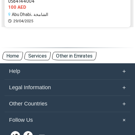
0564144004
100 AED
Abu Dhabi، الشامخة
29/04/2025
Home
Services
Other in Emirates
+
Help
About Us
+
Legal Information
Contact Us
Terms of Use
+
Other Countries
Keywords
Privacy Policy
United Arab Emirates
Yemen
+
Follow Us
Site Map
Cookies Policy
Emirates
Saudi Arabia
Other Countries