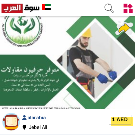
alarabia
1 AED
Jebel Ali