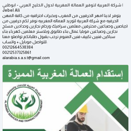
شركة العربية لتوفير العمالة المغربية لدول الخليج العربي - ابوظبي |
Jebel Ali
يتوفر لدينا امهر الحرفيين من المغرب وبخبرات احترافيه من كافة المهن
الحرفيه مع شركة العربية لتوريد العماله المغربيه نوفر لكم حرفيين من
(جباصين وصباغين محترفين معلمين سراميك ورخام نجارين وحدادين مسلح
نجارين وصباغين موبليا عمال بناء طابوق وبلاستر معلمين كهرباء بناء
سباكين فنيين تكييف فنين المنيوم نرحب بقبول طلباتكم تواصلو معنا
للتواصل موبايل + واتساب:
00212664538384
00212537325861
alarabia.s.a.s.t@gmail.com