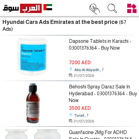
Hyundai Cars Ads Emirates at the best price
(67
Ads)
Dapsone Tablets in Karachi -
03001376364 - Buy Now
7200 AED
, f
Abu Al Abyadh
31/07/2026
Behoshi Spray Daraz Sale In
Hyderabad - 03001376364 - Buy
Now
3500 AED
, f
Turaif
31/07/2026
Guanfacine 2Mg For ADHD