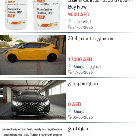
Sale In Quetta - 03001376364 -
Buy Now
9000 AED
, f
Jebel Ali
31/07/2026
هيونداي فيلوستر 2014
17000 AED
, التعاون
Sharjah
17/05/2026
سيارة هايونداي
0 AED
,
Sharjah
06/05/2026
سيارة للبيع