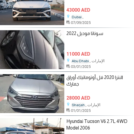
43000 AED
,
Dubai
07/09/2025
سوناتا موديل 2022
11000 AED
, الإمارات
Abu Dhabi
03/01/2025
النترا 2020 فل أوتوماتيك أوراق
جمارك
28000 AED
, الإمارات
Sharjah
01/01/2025
Hyundai Tucson V6 2.7L 4WD
Model 2006