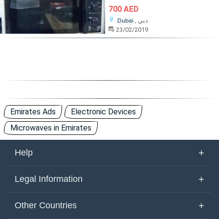
700 AED
, دبي
Dubai
23/02/2019
Emirates Ads
Electronic Devices
Microwaves in Emirates
+
Help
About Us
+
Legal Information
Contact Us
Terms of Use
+
Other Countries
Keywords