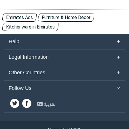
Emirates Ads
Furniture & Home Decor
Kitchenware in Emirates
+
Help
About Us
+
Legal Information
Contact Us
Terms of Use
+
Other Countries
Keywords
Privacy Policy
United Arab Emirates
Yemen
+
Follow Us
Site Map
Cookies Policy
Emirates
Saudi Arabia
Other Countries
العربية
Kuwait
Syria
Advertisements
Egypt
Jordan
Lebanon
Bahrain